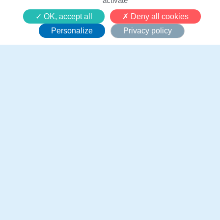
activate
OK, accept all
Deny all cookies
Personalize
Privacy policy
Aidez nous à réaliser les
vœux d'enfants
gravement malades pour
transformer des vies !
Je donne