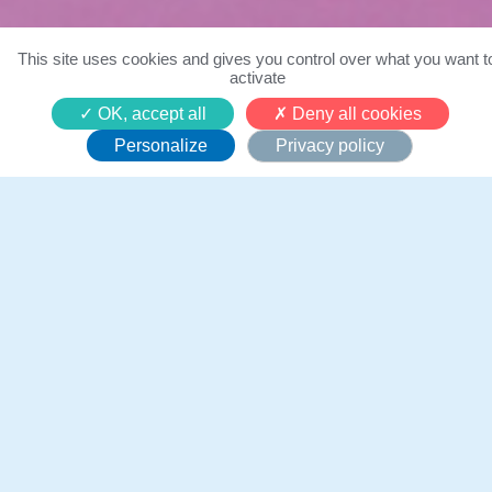
This site uses cookies and gives you control over what you want t
activate
Capturer la magie des voeux
OK, accept all
Deny all cookies
avec Cheerz
Personalize
Privacy policy
14 mars 2024
Depuis 3 ans, notre
partenaire de sourires,
Cheerz, nous accompagne au
quotidien pour tous les
enfants de l’association.