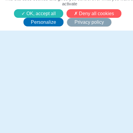
activate
André, 15 ans
OK, accept all
Deny all cookies
Personalize
Privacy policy
André s'est rendu aux Jeux
Paralympiques en famille
André, 15 ans, est un adolescent passionné de
sport, mais il fait face à un handicap qui limite sa
mobilité. Comme beaucoup d’enfants dans sa
situation, il puise son inspiration dans les athlètes
paralympiques, des figures de courage et de
dépassement de soi qui incarnent la force de