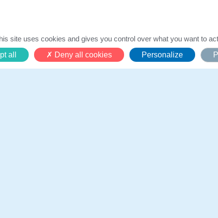
Luca, 10 ans
his site uses cookies and gives you control over what you want to act
t all
Deny all cookies
Personalize
P
28 avril 2026
tteint d’une leucémie, rêvait de déco
s et de rencontrer ses super-héros p
epuis l’annonce de sa maladie, il se 
nspirant des Avengers, qu’il admire 
 vœu, Luca a découvert un livret d’anticipation sur le thème des su