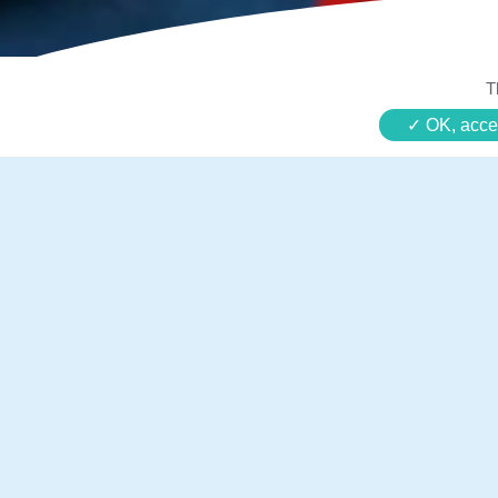
T
OK, accep
Luca, 10 ans, a
Disneyland Pari
héros Marvel. D
courage en s’i
Avant la réalisation de son