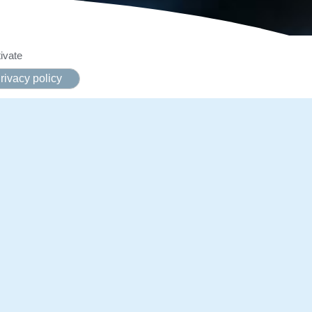
ivate
rivacy policy
uvrir
référés, les
bat avec
profondément.
per-héros Marvel. Présenté