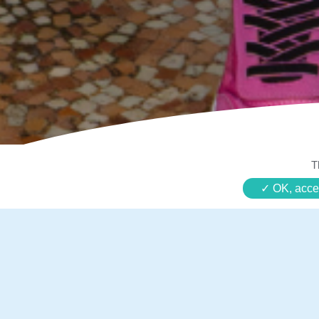
T
OK, accep
Son plus grand
film préféré !